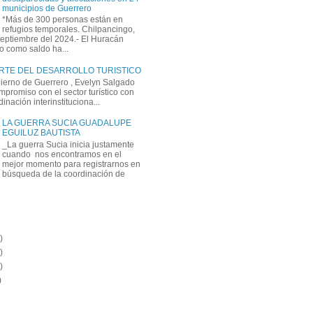
municipios de Guerrero
*Más de 300 personas están en
refugios temporales. Chilpancingo,
septiembre del 2024.- El Huracán
o como saldo ha...
ARTE DEL DESARROLLO TURISTICO
bierno de Guerrero , Evelyn Salgado
mpromiso con el sector turístico con
inación interinstituciona...
LA GUERRA SUCIA GUADALUPE
EGUILUZ BAUTISTA
_La guerra Sucia inicia justamente
cuando nos encontramos en el
mejor momento para registrarnos en
búsqueda de la coordinación de
)
)
)
)