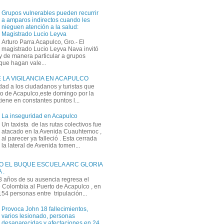
Grupos vulnerables pueden recurrir
a amparos indirectos cuando les
nieguen atención a la salud:
Magistrado Lucio Leyva
Arturo Parra Acapulco, Gro.- El
magistrado Lucio Leyva Nava invitó
y de manera particular a grupos
que hagan vale...
 LA VIGILANCIA EN ACAPULCO
dad a los ciudadanos y turistas que
rto de Acapulco,este domingo por la
ene en constantes puntos l...
La inseguridad en Acapulco
Un taxista de las rutas colectivos fue
atacado en la Avenida Cuauhtemoc ,
al parecer ya falleció . Esta cerrada
la lateral de Avenida tomen...
O EL BUQUE ESCUELA ARC GLORIA
 .
 años de su ausencia regresa el
Colombia al Puerto de Acapulco , en
 154 personas entre tripulación...
Provoca John 18 fallecimientos,
varios lesionado, personas
desaparecidas y afectaciones en 24