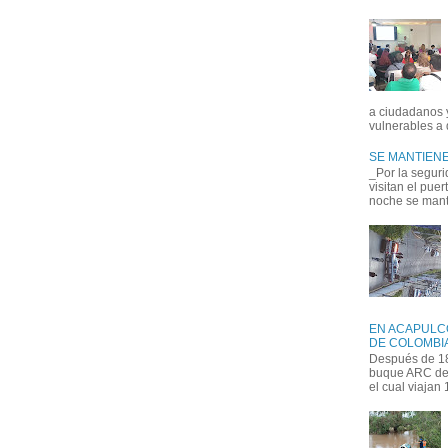
a ciudadanos 
vulnerables a 
SE MANTIENE
_Por la seguri
visitan el pue
noche se manti
EN ACAPULC
DE COLOMBIA
Después de 18
buque ARC de 
el cual viajan