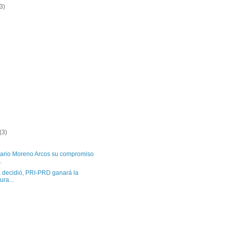
3)
(3)
ario Moreno Arcos su compromiso
.
 decidió, PRI-PRD ganará la
ra...