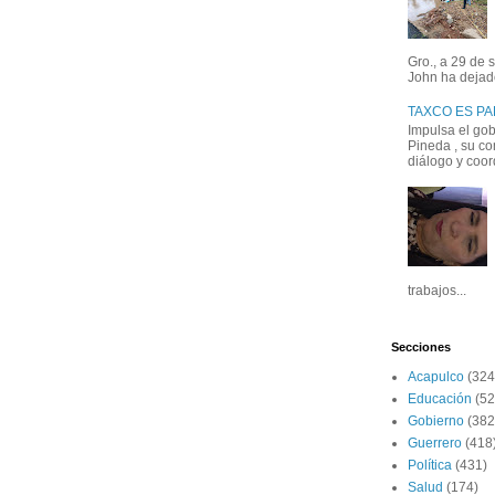
Gro., a 29 de 
John ha dejad
TAXCO ES P
Impulsa el go
Pineda , su co
diálogo y coord
trabajos...
Secciones
Acapulco
(324
Educación
(52
Gobierno
(382
Guerrero
(418
Política
(431)
Salud
(174)