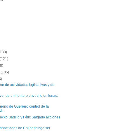
(130)
(121)
8)
e
(185)
5)
me de actividades legislativas y de
ver de un hombre envuelto en lonas,
rno de Guerrero control de la
...
acko Badillo y Félix Salgado acciones
apacitados de Chilpancingo ser