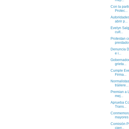
Rep...
Con la part
Protec...
Autoridades
abrir p...
Evelyn Salg
cult...
Protestan 
prestador
Denuncia Di
e i...
Gobernador
grieta...
Cumple Eve
Firma...
Normalista
tráilere...
Premian a L
mej...
Aprueba Co
Trans...
Conmemora 
mayores d
Comisión P
cierr...