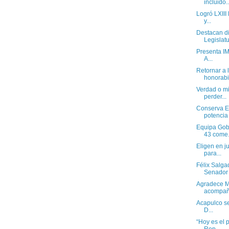
incluido..
Logró LXIII
y...
Destacan di
Legislatu
Presenta IM
A...
Retornar a 
honorabil
Verdad o mi
perder...
Conserva E
potencia t
Equipa Gob
43 come.
Eligen en j
para...
Félix Salga
Senador 
Agradece M
acompaña
Acapulco se
D...
“Hoy es el 