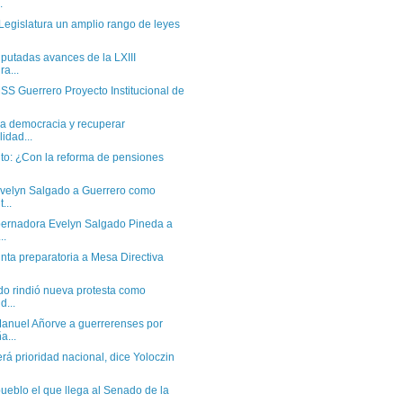
.
 Legislatura un amplio rango de leyes
putadas avances de la LXIII
ra...
SS Guerrero Proyecto Institucional de
la democracia y recuperar
idad...
to: ¿Con la reforma de pensiones
velyn Salgado a Guerrero como
...
ernadora Evelyn Salgado Pineda a
..
unta preparatoria a Mesa Directiva
do rindió nueva protesta como
d...
anuel Añorve a guerrerenses por
...
rá prioridad nacional, dice Yoloczin
pueblo el que llega al Senado de la