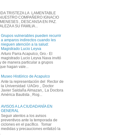
DA TRISTEZA LA LAMENTABLE
 NUESTRO COMPAÑERO IGNACIO
MENESES , DESCANSA EN PAZ.
EZA A SU FAMILIA...
Grupos vulnerables pueden recurrir
a amparos indirectos cuando les
nieguen atención a la salud:
Magistrado Lucio Leyva
Arturo Parra Acapulco, Gro.- El
magistrado Lucio Leyva Nava invitó
y de manera particular a grupos
que hagan vale...
Museo Histórico de Acapulco
Ante la representación del Rector de
la Universidad UAGro ,. Doctor
Javier Saldaña Almazan,. La Doctora
América Bautista , Rog...
AVISOS A LA CIUDADANÍA EN
GENERAL
Seguir atentos a los avisos
preventivos ante la temporada de
ciclones en el pacífico. Tomar
medidas y precauciones enfatizó la
.