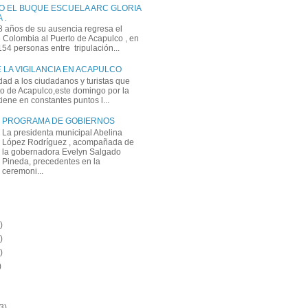
O EL BUQUE ESCUELA ARC GLORIA
 .
 años de su ausencia regresa el
Colombia al Puerto de Acapulco , en
 154 personas entre tripulación...
 LA VIGILANCIA EN ACAPULCO
dad a los ciudadanos y turistas que
rto de Acapulco,este domingo por la
ene en constantes puntos l...
PROGRAMA DE GOBIERNOS
La presidenta municipal Abelina
López Rodríguez , acompañada de
la gobernadora Evelyn Salgado
Pineda, precedentes en la
ceremoni...
)
)
)
)
3)