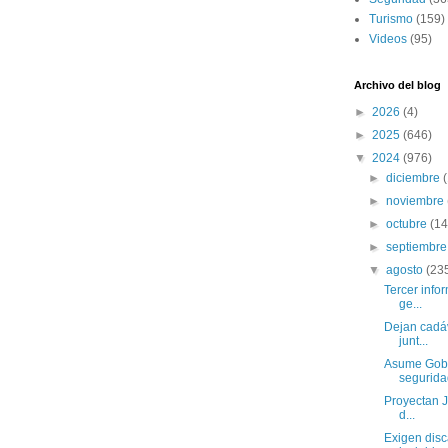
Turismo
(159)
Videos
(95)
Archivo del blog
►
2026
(4)
►
2025
(646)
▼
2024
(976)
►
diciembre
►
noviembre
►
octubre
(14
►
septiembr
▼
agosto
(23
Tercer infor
ge...
Dejan cadá
junt...
Asume Gobie
seguridad
Proyectan J
d...
Exigen disc