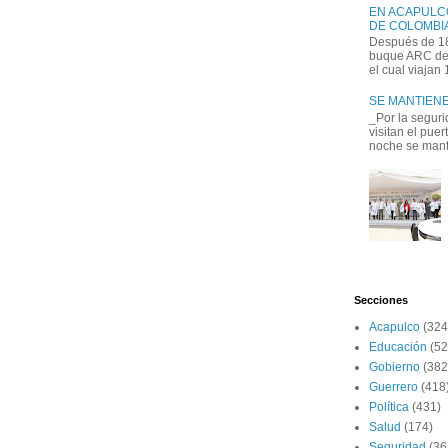
EN ACAPULC
DE COLOMBIA
Después de 18
buque ARC de 
el cual viajan
SE MANTIENE
_Por la seguri
visitan el pue
noche se manti
Secciones
Acapulco
(324
Educación
(52
Gobierno
(382
Guerrero
(418
Política
(431)
Salud
(174)
Seguridad
(36