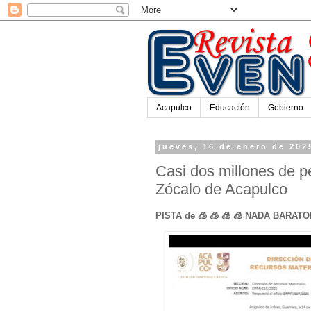
Acapulco
Educación
Gobierno
jueves, 16 de enero de 202
Casi dos millones de p
Zócalo de Acapulco
PISTA de 🧊 🧊 🧊 🧊 NADA BARAT