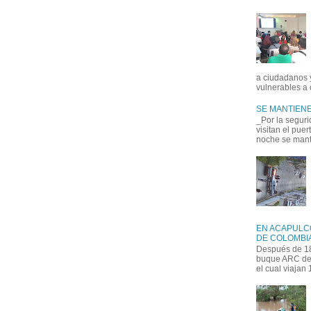
a ciudadanos 
vulnerables a 
SE MANTIENE
_Por la seguri
visitan el pue
noche se manti
EN ACAPULC
DE COLOMBIA
Después de 18
buque ARC de 
el cual viajan