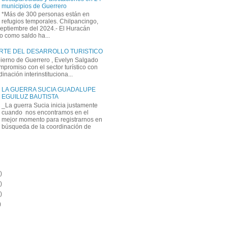
municipios de Guerrero
*Más de 300 personas están en
refugios temporales. Chilpancingo,
septiembre del 2024.- El Huracán
o como saldo ha...
ARTE DEL DESARROLLO TURISTICO
bierno de Guerrero , Evelyn Salgado
mpromiso con el sector turístico con
inación interinstituciona...
LA GUERRA SUCIA GUADALUPE
EGUILUZ BAUTISTA
_La guerra Sucia inicia justamente
cuando nos encontramos en el
mejor momento para registrarnos en
búsqueda de la coordinación de
)
)
)
)