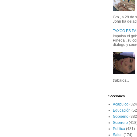
Gro., a 29 de 
John ha dejad
TAXCO ES P
Impulsa el go
Pineda , su co
diálogo y coord
trabajos...
Secciones
Acapulco
(324
Educación
(52
Gobierno
(382
Guerrero
(418
Política
(431)
Salud
(174)