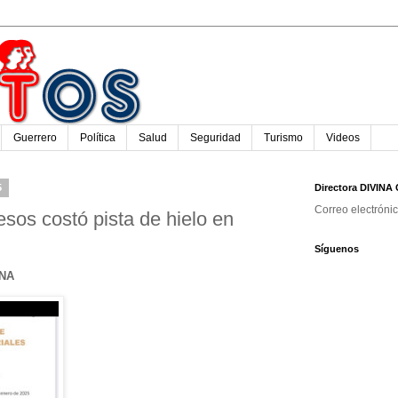
Guerrero
Política
Salud
Seguridad
Turismo
Videos
5
Directora DIVIN
Correo electróni
esos costó pista de hielo en
Síguenos
ONA