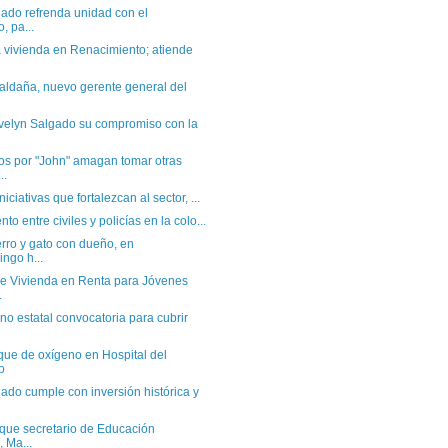
ado refrenda unidad con el
, pa...
 vivienda en Renacimiento; atiende
ldaña, nuevo gerente general del
velyn Salgado su compromiso con la
os por "John" amagan tomar otras
..
niciativas que fortalezcan al sector, ...
to entre civiles y policías en la colo...
rro y gato con dueño, en
ngo h...
e Vivienda en Renta para Jóvenes
.
no estatal convocatoria para cubrir
que de oxígeno en Hospital del
o
ado cumple con inversión histórica y
que secretario de Educación
 Ma...