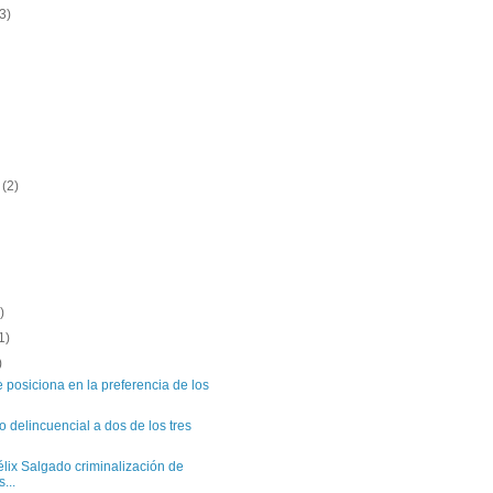
3)
e
(2)
)
)
1)
)
 posiciona en la preferencia de los
o delincuencial a dos de los tres
ix Salgado criminalización de
...