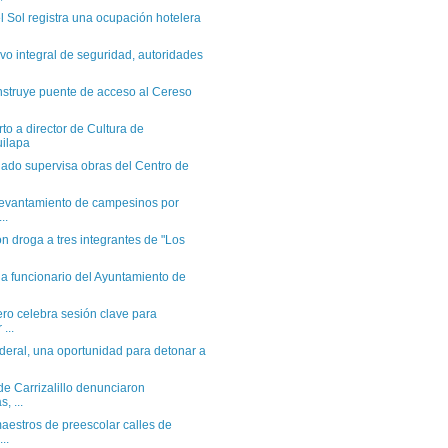
l Sol registra una ocupación hotelera
vo integral de seguridad, autoridades
struye puente de acceso al Cereso
to a director de Cultura de
uilapa
ado supervisa obras del Centro de
levantamiento de campesinos por
..
n droga a tres integrantes de "Los
a funcionario del Ayuntamiento de
o celebra sesión clave para
 ...
ederal, una oportunidad para detonar a
 de Carrizalillo denunciaron
, ...
estros de preescolar calles de
..