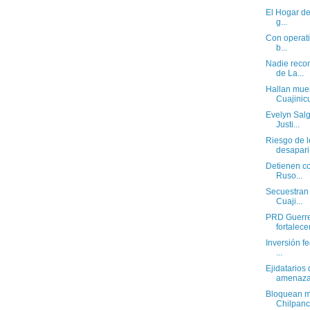
El Hogar de
g...
Con operati
b...
Nadie recon
de La...
Hallan muer
Cuajinic
Evelyn Salg
Justi...
Riesgo de 
desapari.
Detienen co
Ruso...
Secuestran 
Cuaji...
PRD Guerrer
fortalecer
Inversión f
...
Ejidatarios
amenazas
Bloquean ma
Chilpanc.