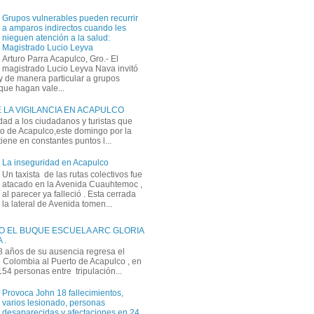
Grupos vulnerables pueden recurrir
a amparos indirectos cuando les
nieguen atención a la salud:
Magistrado Lucio Leyva
Arturo Parra Acapulco, Gro.- El
magistrado Lucio Leyva Nava invitó
y de manera particular a grupos
que hagan vale...
 LA VIGILANCIA EN ACAPULCO
dad a los ciudadanos y turistas que
rto de Acapulco,este domingo por la
ene en constantes puntos l...
La inseguridad en Acapulco
Un taxista de las rutas colectivos fue
atacado en la Avenida Cuauhtemoc ,
al parecer ya falleció . Esta cerrada
la lateral de Avenida tomen...
O EL BUQUE ESCUELA ARC GLORIA
 .
 años de su ausencia regresa el
Colombia al Puerto de Acapulco , en
 154 personas entre tripulación...
Provoca John 18 fallecimientos,
varios lesionado, personas
desaparecidas y afectaciones en 24