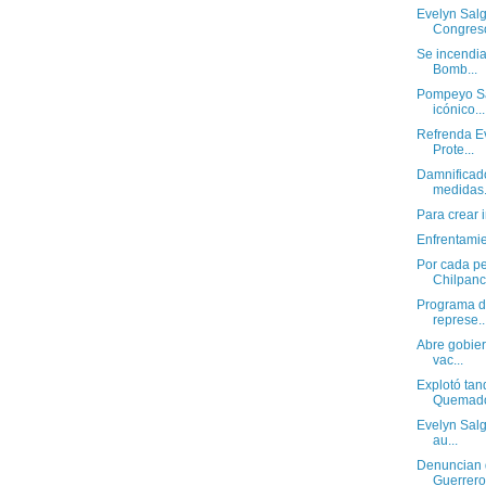
Evelyn Salg
Congreso
Se incendia
Bomb...
Pompeyo Sa
icónico...
Refrenda E
Prote...
Damnificad
medidas.
Para crear i
Enfrentamien
Por cada pe
Chilpanci
Programa d
represe..
Abre gobier
vac...
Explotó tan
Quemad
Evelyn Salg
au...
Denuncian 
Guerrero,