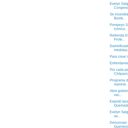
Evelyn Salg
Congreso
Se incendia
Bomb...
Pompeyo Sa
icónico...
Refrenda E
Prote...
Damnificad
medidas.
Para crear i
Enfrentamien
Por cada pe
Chilpanci
Programa d
represe..
Abre gobier
vac...
Explotó tan
Quemad
Evelyn Salg
au...
Denuncian 
Guerrero,