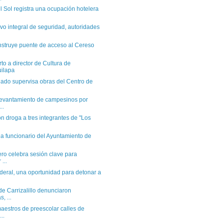
l Sol registra una ocupación hotelera
vo integral de seguridad, autoridades
struye puente de acceso al Cereso
to a director de Cultura de
uilapa
ado supervisa obras del Centro de
levantamiento de campesinos por
..
n droga a tres integrantes de "Los
a funcionario del Ayuntamiento de
o celebra sesión clave para
 ...
ederal, una oportunidad para detonar a
 de Carrizalillo denunciaron
, ...
estros de preescolar calles de
..