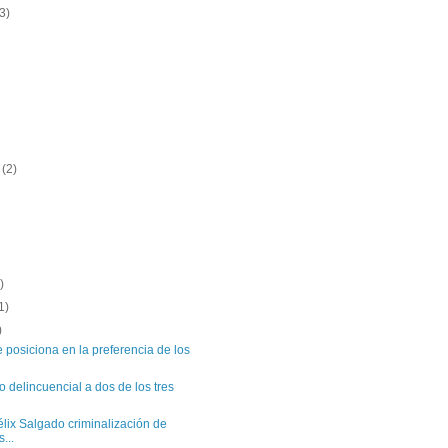
3)
e
(2)
)
)
1)
)
 posiciona en la preferencia de los
o delincuencial a dos de los tres
ix Salgado criminalización de
...