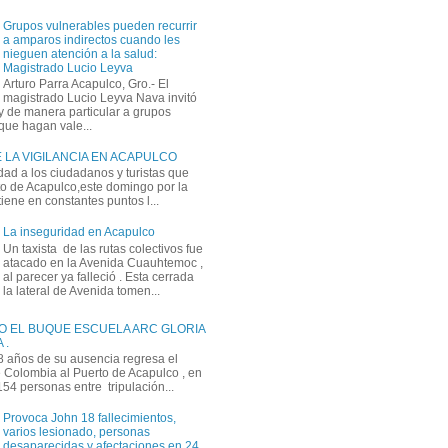
Grupos vulnerables pueden recurrir
a amparos indirectos cuando les
nieguen atención a la salud:
Magistrado Lucio Leyva
Arturo Parra Acapulco, Gro.- El
magistrado Lucio Leyva Nava invitó
y de manera particular a grupos
que hagan vale...
 LA VIGILANCIA EN ACAPULCO
dad a los ciudadanos y turistas que
rto de Acapulco,este domingo por la
ene en constantes puntos l...
La inseguridad en Acapulco
Un taxista de las rutas colectivos fue
atacado en la Avenida Cuauhtemoc ,
al parecer ya falleció . Esta cerrada
la lateral de Avenida tomen...
O EL BUQUE ESCUELA ARC GLORIA
 .
 años de su ausencia regresa el
Colombia al Puerto de Acapulco , en
 154 personas entre tripulación...
Provoca John 18 fallecimientos,
varios lesionado, personas
desaparecidas y afectaciones en 24