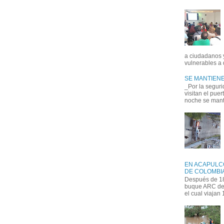
a ciudadanos 
vulnerables a 
SE MANTIENE
_Por la seguri
visitan el pue
noche se manti
EN ACAPULC
DE COLOMBIA
Después de 18
buque ARC de 
el cual viajan