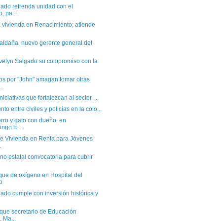
ado refrenda unidad con el
, pa...
 vivienda en Renacimiento; atiende
ldaña, nuevo gerente general del
velyn Salgado su compromiso con la
os por "John" amagan tomar otras
..
niciativas que fortalezcan al sector, ...
to entre civiles y policías en la colo...
rro y gato con dueño, en
ngo h...
e Vivienda en Renta para Jóvenes
.
no estatal convocatoria para cubrir
que de oxígeno en Hospital del
o
ado cumple con inversión histórica y
que secretario de Educación
 Ma...