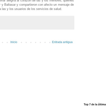
llevar alegría al corazón de las y los menores, quienes
r y Baltasar y compartieron con afecto un mensaje de
 las y los usuarios de los servicios de salud.
Inicio
Entrada antigua
Top 7 de la últim