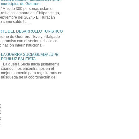
municipios de Guerrero
*Más de 300 personas están en
refugios temporales. Chilpancingo,
septiembre del 2024.- El Huracán
o como saldo ha...
ARTE DEL DESARROLLO TURISTICO
bierno de Guerrero , Evelyn Salgado
mpromiso con el sector turístico con
inación interinstituciona...
LA GUERRA SUCIA GUADALUPE
EGUILUZ BAUTISTA
_La guerra Sucia inicia justamente
cuando nos encontramos en el
mejor momento para registrarnos en
búsqueda de la coordinación de
)
)
)
)