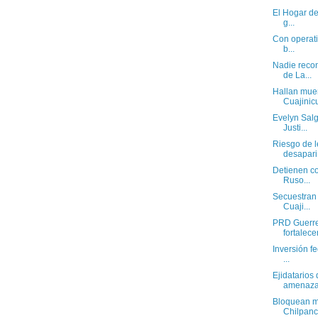
El Hogar de
g...
Con operati
b...
Nadie recon
de La...
Hallan muer
Cuajinic
Evelyn Salg
Justi...
Riesgo de 
desapari.
Detienen co
Ruso...
Secuestran 
Cuaji...
PRD Guerrer
fortalecer
Inversión f
...
Ejidatarios
amenazas
Bloquean ma
Chilpanc.