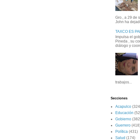
Gro., a 29 de 
John ha dejad
TAXCO ES P
Impulsa el go
Pineda , su co
diálogo y coord
trabajos...
Secciones
Acapulco
(324
Educación
(52
Gobierno
(382
Guerrero
(418
Política
(431)
Salud
(174)