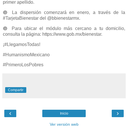
primer apellido.
🟣 La dispersión comenzará en enero, a través de la
#TarjetaBienestar del @bbienestarmx.
🟣 Para ubicar el módulo más cercano a tu domicilio,
consulta la página: https://www.gob.mx/bienestar.
¡#LlegamosTodas!
#HumanismoMexicano
#PrimeroLosPobres
Compartir
‹
›
Inicio
Ver versión web