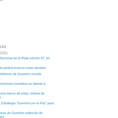
(130)
(121)
 Nacional de la Plata edición 87, en
do pedirá licencia como senador
Gobierno de Guerrero circuito
..
errerenses muestran su talento a
 una menor de edad, víctima de
...
 Estrategia “Guerrero por la Paz” para
eso de Guerrero extinción de
os...