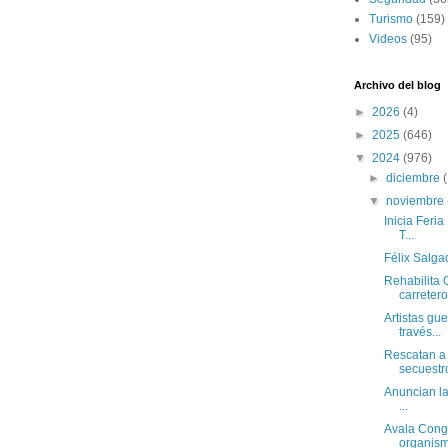
Turismo
(159)
Videos
(95)
Archivo del blog
►
2026
(4)
►
2025
(646)
▼
2024
(976)
►
diciembre
▼
noviembre
Inicia Feria
T...
Félix Salga
Rehabilita 
carretero.
Artistas gu
través...
Rescatan a
secuestro
Anuncian la
...
Avala Congr
organism