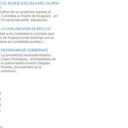
O EL BUQUE ESCUELA ARC GLORIA
 .
 años de su ausencia regresa el
Colombia al Puerto de Acapulco , en
 154 personas entre tripulación...
 LA VIGILANCIA EN ACAPULCO
dad a los ciudadanos y turistas que
rto de Acapulco,este domingo por la
ene en constantes puntos l...
PROGRAMA DE GOBIERNOS
La presidenta municipal Abelina
López Rodríguez , acompañada de
la gobernadora Evelyn Salgado
Pineda, precedentes en la
ceremoni...
)
)
)
)
3)