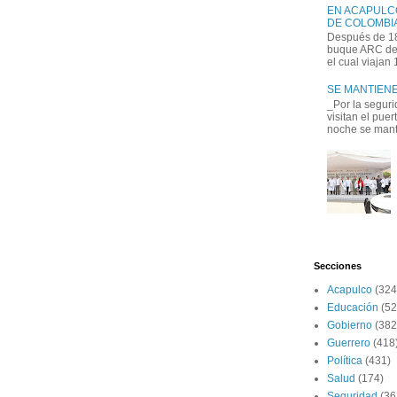
EN ACAPULC
DE COLOMBIA
Después de 18
buque ARC de 
el cual viajan
SE MANTIENE
_Por la seguri
visitan el pue
noche se manti
Secciones
Acapulco
(324
Educación
(52
Gobierno
(382
Guerrero
(418
Política
(431)
Salud
(174)
Seguridad
(36