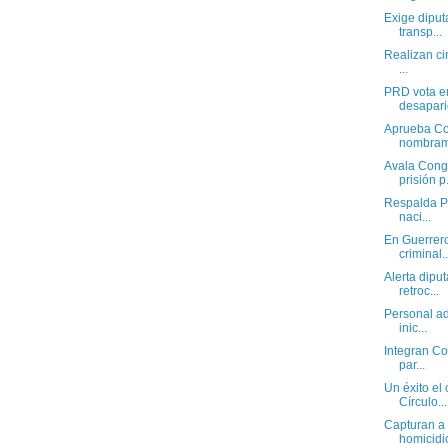
Exige dipu
transp...
Realizan ci
...
PRD vota e
desaparic
Aprueba Co
nombrami
Avala Cong
prisión p.
Respalda P
naci...
En Guerrero
criminal..
Alerta dipu
retroc...
Personal ad
inic...
Integran Co
par...
Un éxito el 
Círculo...
Capturan a 
homicidio