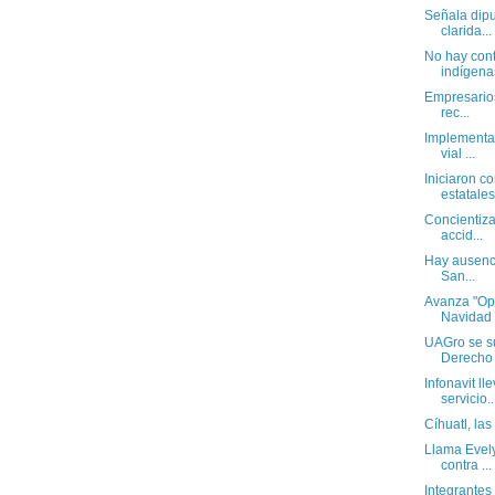
Señala dipu
clarida...
No hay con
indígenas
Empresarios 
rec...
Implementan
vial ...
Iniciaron c
estatales.
Concientiza
accid...
Hay ausenci
San...
Avanza "Op
Navidad
UAGro se s
Derecho 
Infonavit l
servicio..
Cíhuatl, las
Llama Evely
contra ...
Integrantes