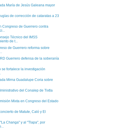
tada María de Jesús Galeana mayor
rugías de corrección de cataratas a 23
n Congreso de Guerrero contra
i...
nsejo Técnico del IMSS
ento de t...
reso de Guerrero reforma sobre
..
RD Guerrero defensa de la soberanía
 se fortalece la investigación
.
tada Mirna Guadalupe Coria sobre
ministrativo del Conalep de Tixtla
misión Mixta en Congreso del Estado
concierto de Matute, Caló y El
"La Changa" y al "Tlapa", por
...