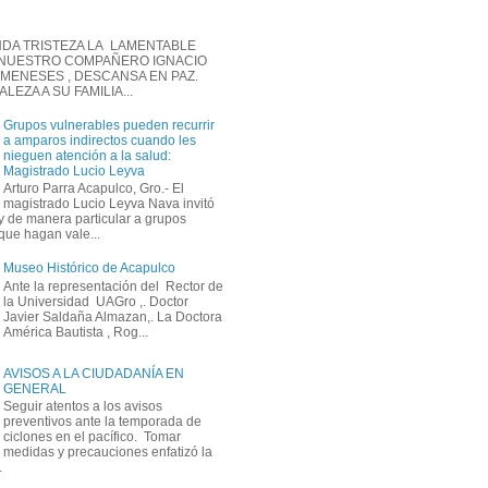
DA TRISTEZA LA LAMENTABLE
 NUESTRO COMPAÑERO IGNACIO
MENESES , DESCANSA EN PAZ.
EZA A SU FAMILIA...
Grupos vulnerables pueden recurrir
a amparos indirectos cuando les
nieguen atención a la salud:
Magistrado Lucio Leyva
Arturo Parra Acapulco, Gro.- El
magistrado Lucio Leyva Nava invitó
y de manera particular a grupos
que hagan vale...
Museo Histórico de Acapulco
Ante la representación del Rector de
la Universidad UAGro ,. Doctor
Javier Saldaña Almazan,. La Doctora
América Bautista , Rog...
AVISOS A LA CIUDADANÍA EN
GENERAL
Seguir atentos a los avisos
preventivos ante la temporada de
ciclones en el pacífico. Tomar
medidas y precauciones enfatizó la
.