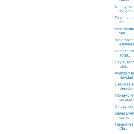
clarida...
No hay con
indígenas
Empresarios 
rec...
Implementan
vial ...
Iniciaron c
estatales.
Concientiza
accid...
Hay ausenci
San...
Avanza "Op
Navidad
UAGro se s
Derecho 
Infonavit l
servicio..
Cíhuatl, las
Llama Evely
contra ...
Integrantes
Chi...