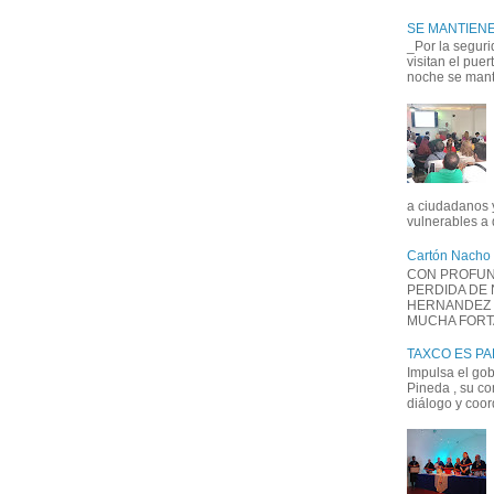
SE MANTIENE
_Por la seguri
visitan el pue
noche se manti
a ciudadanos 
vulnerables a 
Cartón Nacho
CON PROFUN
PERDIDA DE
HERNANDEZ 
MUCHA FORTAL
TAXCO ES P
Impulsa el go
Pineda , su co
diálogo y coord