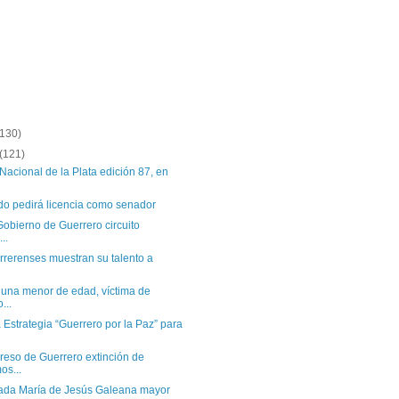
(130)
(121)
 Nacional de la Plata edición 87, en
do pedirá licencia como senador
Gobierno de Guerrero circuito
..
errerenses muestran su talento a
 una menor de edad, víctima de
...
 Estrategia “Guerrero por la Paz” para
eso de Guerrero extinción de
os...
tada María de Jesús Galeana mayor