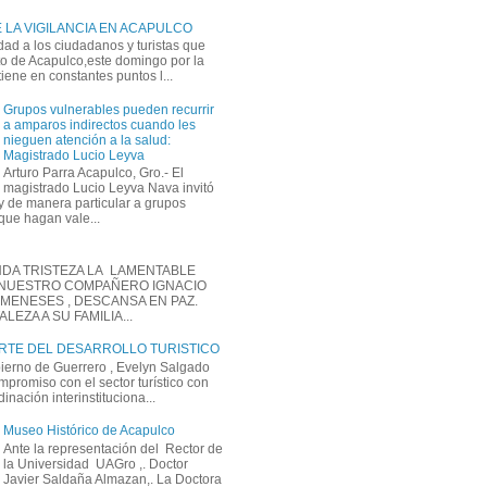
 LA VIGILANCIA EN ACAPULCO
dad a los ciudadanos y turistas que
rto de Acapulco,este domingo por la
ene en constantes puntos l...
Grupos vulnerables pueden recurrir
a amparos indirectos cuando les
nieguen atención a la salud:
Magistrado Lucio Leyva
Arturo Parra Acapulco, Gro.- El
magistrado Lucio Leyva Nava invitó
y de manera particular a grupos
que hagan vale...
DA TRISTEZA LA LAMENTABLE
 NUESTRO COMPAÑERO IGNACIO
MENESES , DESCANSA EN PAZ.
EZA A SU FAMILIA...
ARTE DEL DESARROLLO TURISTICO
bierno de Guerrero , Evelyn Salgado
mpromiso con el sector turístico con
inación interinstituciona...
Museo Histórico de Acapulco
Ante la representación del Rector de
la Universidad UAGro ,. Doctor
Javier Saldaña Almazan,. La Doctora