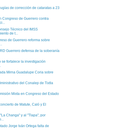
rugías de corrección de cataratas a 23
n Congreso de Guerrero contra
i...
nsejo Técnico del IMSS
ento de t...
reso de Guerrero reforma sobre
..
RD Guerrero defensa de la soberanía
 se fortalece la investigación
.
tada Mirna Guadalupe Coria sobre
ministrativo del Conalep de Tixtla
misión Mixta en Congreso del Estado
concierto de Matute, Caló y El
"La Changa" y al "Tlapa", por
...
tado Jorge Iván Ortega falta de