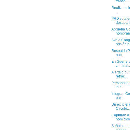
transp...
Realizan ci
...
PRD vota e
desaparic
Aprueba Co
nombrami
Avala Cong
prisión p.
Respalda P
naci...
En Guerrero
criminal..
Alerta dipu
retroc...
Personal ad
inic...
Integran Co
par...
Un éxito el 
Círculo...
Capturan a 
homicidio
Señala dipu