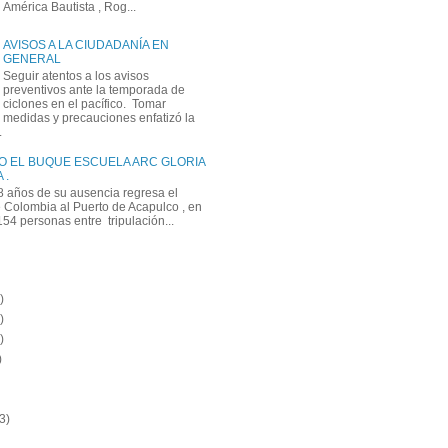
América Bautista , Rog...
AVISOS A LA CIUDADANÍA EN
GENERAL
Seguir atentos a los avisos
preventivos ante la temporada de
ciclones en el pacífico. Tomar
medidas y precauciones enfatizó la
.
O EL BUQUE ESCUELA ARC GLORIA
 .
 años de su ausencia regresa el
Colombia al Puerto de Acapulco , en
 154 personas entre tripulación...
)
)
)
)
3)