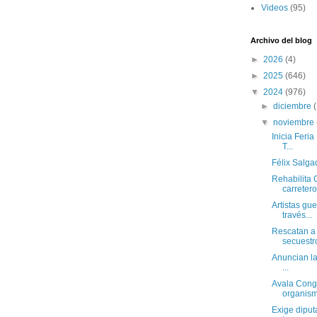
Videos
(95)
Archivo del blog
►
2026
(4)
►
2025
(646)
▼
2024
(976)
►
diciembre
▼
noviembre
Inicia Feria
T...
Félix Salga
Rehabilita 
carretero.
Artistas gu
través...
Rescatan a
secuestro
Anuncian la
...
Avala Congr
organism
Exige dipu