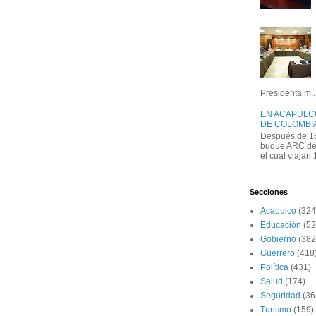
Presidenta m..
EN ACAPULC
DE COLOMBIA
Después de 18
buque ARC de 
el cual viajan
Secciones
Acapulco
(324
Educación
(52
Gobierno
(382
Guerrero
(418
Política
(431)
Salud
(174)
Seguridad
(36
Turismo
(159)