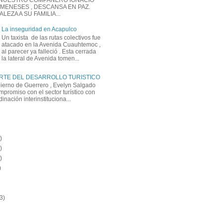
 NUESTRO COMPAÑERO IGNACIO
MENESES , DESCANSA EN PAZ.
EZA A SU FAMILIA...
La inseguridad en Acapulco
Un taxista de las rutas colectivos fue
atacado en la Avenida Cuauhtemoc ,
al parecer ya falleció . Esta cerrada
la lateral de Avenida tomen...
ARTE DEL DESARROLLO TURISTICO
bierno de Guerrero , Evelyn Salgado
mpromiso con el sector turístico con
inación interinstituciona...
)
)
)
)
3)