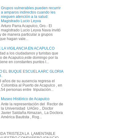
Grupos vulnerables pueden recurrir
a amparos indirectos cuando les
nieguen atención a la salud:
Magistrado Lucio Leyva
Arturo Parra Acapulco, Gro.- El
magistrado Lucio Leyva Nava invitó
y de manera particular a grupos
que hagan vale...
 LA VIGILANCIA EN ACAPULCO
dad a los ciudadanos y turistas que
rto de Acapulco,este domingo por la
ene en constantes puntos l...
O EL BUQUE ESCUELA ARC GLORIA
 .
 años de su ausencia regresa el
Colombia al Puerto de Acapulco , en
 154 personas entre tripulación...
Museo Histórico de Acapulco
Ante la representación del Rector de
la Universidad UAGro ,. Doctor
Javier Saldaña Almazan,. La Doctora
América Bautista , Rog...
DA TRISTEZA LA LAMENTABLE