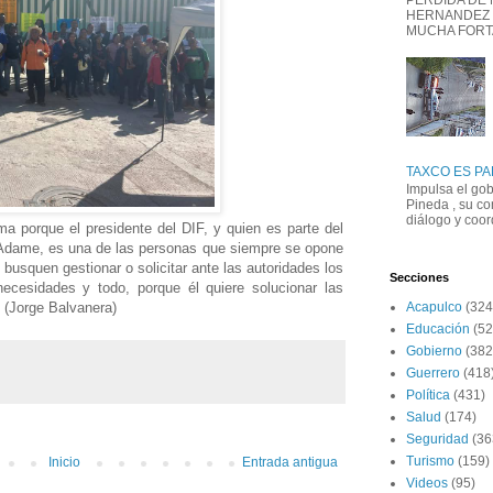
PERDIDA DE
HERNANDEZ 
MUCHA FORTAL
TAXCO ES P
Impulsa el go
Pineda , su co
diálogo y coord
a porque el presidente del DIF, y quien es parte del
 Adame, es una de las personas que siempre se opone
busquen gestionar o solicitar ante las autoridades los
Secciones
ecesidades y todo, porque él quiere solucionar las
 (Jorge Balvanera)
Acapulco
(324
Educación
(52
Gobierno
(382
Guerrero
(418
Política
(431)
Salud
(174)
Seguridad
(36
Turismo
(159)
Inicio
Entrada antigua
Videos
(95)