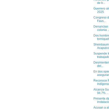
de b...
Guerrero al
2025
Congreso de
Faus...
Denuncian a
colonia ..
Dos hombre
torniquete
Sheinbaum r
Acapulco
Suspende In
trabajado
Desmienten 
del...
En dos oper
asegurar.
Reconoce P
indígenas
Alcanza Gue
94.7% ...
Presenta di
instalacio
Acusan a al