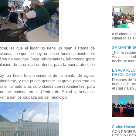
a ciudadanos 
vulnerables a 
SE MANTIENE
ocer, es que el lugar no tiene un buen sistema de
_Por la seguri
roblemas, porque no hay un buen funcionamiento del
visitan el pue
área de vacunas (para refrigerantes), laboratorio (para
noche se manti
alación de la unidad de dental para la buena atención
EN ACAPULC
DE COLOMBIA
ay un buen funcionamiento de la planta de aguas
Después de 18
esbordarse, y eso puede generar un grave problema en
buque ARC de 
do el llamado a las autoridades correspondientes, para
el cual viajan
ue se padece en el Centro de Salud y servicios
an a ser los ciudadanos del municipio.
Cartón Nacho
CON PROFUN