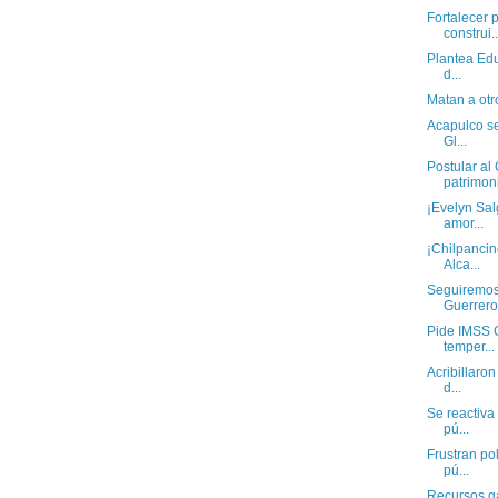
Fortalecer 
construi..
Plantea Edu
d...
Matan a otr
Acapulco se
Gl...
Postular a
patrimoni
¡Evelyn Sal
amor...
¡Chilpancin
Alca...
Seguiremos 
Guerrero 
Pide IMSS G
temper...
Acribillaron
d...
Se reactiva
pú...
Frustran pol
pú...
Recursos g