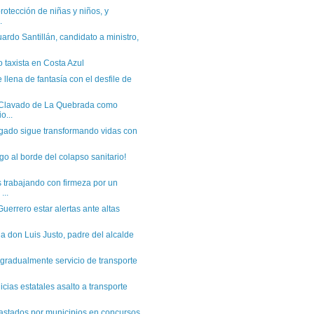
protección de niñas y niños, y
.
ardo Santillán, candidato a ministro,
o taxista en Costa Azul
 llena de fantasía con el desfile de
l Clavado de La Quebrada como
o...
gado sigue transformando vidas con
go al borde del colapso sanitario!
trabajando con firmeza por un
...
uerrero estar alertas ante altas
 a don Luis Justo, padre del alcalde
 gradualmente servicio de transporte
icias estatales asalto a transporte
astados por municipios en concursos