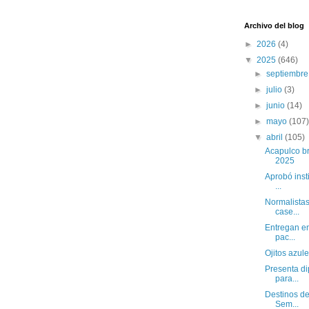
Archivo del blog
►
2026
(4)
▼
2025
(646)
►
septiembr
►
julio
(3)
►
junio
(14)
►
mayo
(107
▼
abril
(105)
Acapulco br
2025
Aprobó insti
...
Normalistas
case...
Entregan en
pac...
Ojitos azul
Presenta di
para...
Destinos de
Sem...