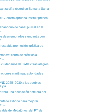
canza cifra récord en Semana Santa
 Guerrero aprueba instituir presea
bandono de canal pluvial en la
.
s desmembrados y uno más con
,...
espalda promoción turística de
...
fonavit cobro de créditos a
r...
ciudadanos de Tixtla cifras alegres
aciones marítimas, autoridades
..
ND 2025–2030 a los pueblos
 y a...
rrero una ocupación hotelera del
putado exhorto para mejorar
n...
calde de Metlatónoc, del PT, de