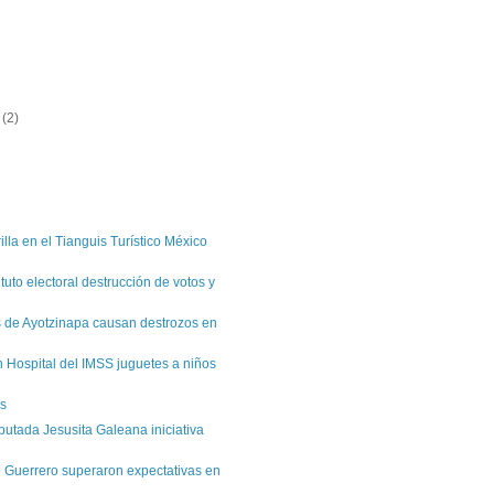
e
(2)
)
illa en el Tianguis Turístico México
tuto electoral destrucción de votos y
 de Ayotzinapa causan destrozos en
 Hospital del IMSS juguetes a niños
es
putada Jesusita Galeana iniciativa
 Guerrero superaron expectativas en