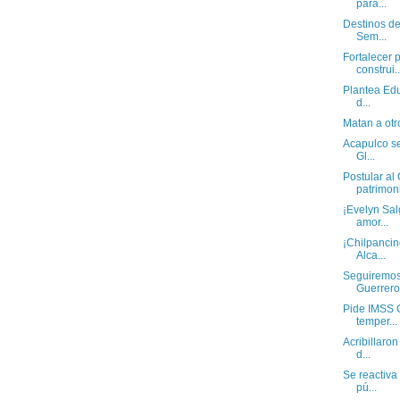
para...
Destinos de
Sem...
Fortalecer 
construi..
Plantea Edu
d...
Matan a otr
Acapulco se
Gl...
Postular a
patrimoni
¡Evelyn Sal
amor...
¡Chilpancin
Alca...
Seguiremos 
Guerrero 
Pide IMSS G
temper...
Acribillaron
d...
Se reactiva
pú...