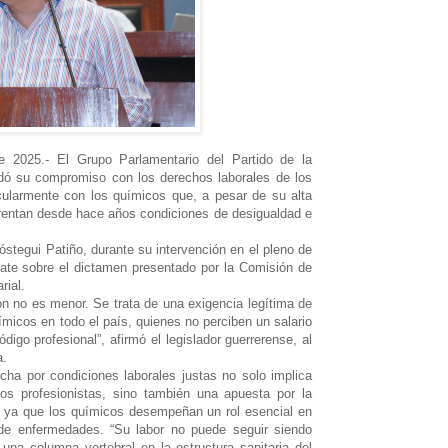
de 2025.- El Grupo Parlamentario del Partido de la
dó su compromiso con los derechos laborales de los
icularmente con los químicos que, a pesar de su alta
frentan desde hace años condiciones de desigualdad e
ióstegui Patiño, durante su intervención en el pleno de
bate sobre el dictamen presentado por la Comisión de
rial.
n no es menor. Se trata de una exigencia legítima de
uímicos en todo el país, quienes no perciben un salario
digo profesional”, afirmó el legislador guerrerense, al
a.
cha por condiciones laborales justas no solo implica
os profesionistas, sino también una apuesta por la
, ya que los químicos desempeñan un rol esencial en
l de enfermedades. “Su labor no puede seguir siendo
una columna vertebral en la estructura sanitaria del