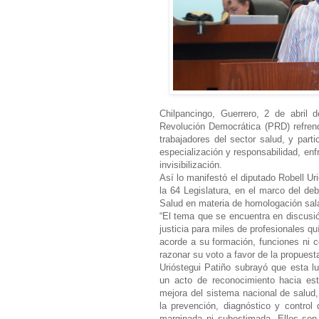
Chilpancingo, Guerrero, 2 de abril 
Revolución Democrática (PRD) refren
trabajadores del sector salud, y part
especialización y responsabilidad, en
invisibilización.
Así lo manifestó el diputado Robell Ur
la 64 Legislatura, en el marco del de
Salud en materia de homologación sala
“El tema que se encuentra en discusió
justicia para miles de profesionales q
acorde a su formación, funciones ni có
razonar su voto a favor de la propuest
Urióstegui Patiño subrayó que esta lu
un acto de reconocimiento hacia est
mejora del sistema nacional de salud
la prevención, diagnóstico y contro
marginada ni subestimada. Ellos son 