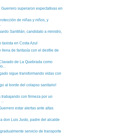
 Guerrero superaron expectativas en
protección de niñas y niños, y
.
ardo Santillán, candidato a ministro,
o taxista en Costa Azul
 llena de fantasía con el desfile de
l Clavado de La Quebrada como
o...
gado sigue transformando vidas con
go al borde del colapso sanitario!
trabajando con firmeza por un
...
uerrero estar alertas ante altas
 a don Luis Justo, padre del alcalde
 gradualmente servicio de transporte