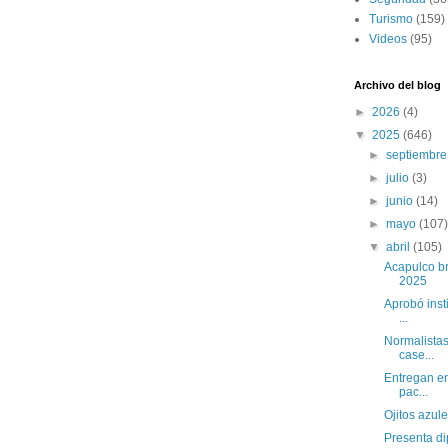
Turismo
(159)
Videos
(95)
Archivo del blog
►
2026
(4)
▼
2025
(646)
►
septiembr
►
julio
(3)
►
junio
(14)
►
mayo
(107
▼
abril
(105)
Acapulco br
2025
Aprobó insti
...
Normalistas
case...
Entregan en
pac...
Ojitos azul
Presenta di