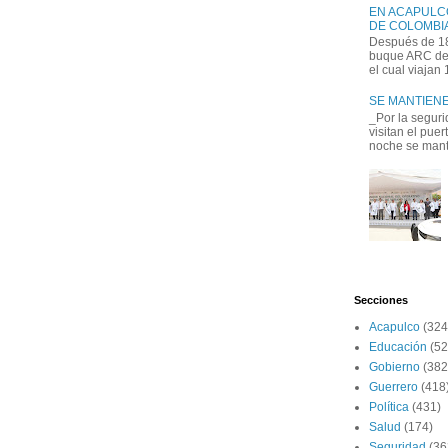
EN ACAPULC
DE COLOMBIA
Después de 18
buque ARC de 
el cual viajan
SE MANTIENE
_Por la seguri
visitan el pue
noche se manti
Secciones
Acapulco
(324
Educación
(52
Gobierno
(382
Guerrero
(418
Política
(431)
Salud
(174)
Seguridad
(36