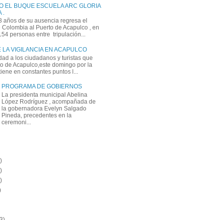
O EL BUQUE ESCUELA ARC GLORIA
 .
 años de su ausencia regresa el
Colombia al Puerto de Acapulco , en
 154 personas entre tripulación...
 LA VIGILANCIA EN ACAPULCO
dad a los ciudadanos y turistas que
rto de Acapulco,este domingo por la
ene en constantes puntos l...
PROGRAMA DE GOBIERNOS
La presidenta municipal Abelina
López Rodríguez , acompañada de
la gobernadora Evelyn Salgado
Pineda, precedentes en la
ceremoni...
)
)
)
)
3)