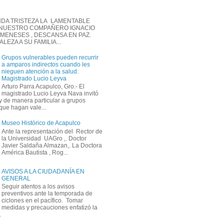
DA TRISTEZA LA LAMENTABLE
 NUESTRO COMPAÑERO IGNACIO
MENESES , DESCANSA EN PAZ.
EZA A SU FAMILIA...
Grupos vulnerables pueden recurrir
a amparos indirectos cuando les
nieguen atención a la salud:
Magistrado Lucio Leyva
Arturo Parra Acapulco, Gro.- El
magistrado Lucio Leyva Nava invitó
y de manera particular a grupos
que hagan vale...
Museo Histórico de Acapulco
Ante la representación del Rector de
la Universidad UAGro ,. Doctor
Javier Saldaña Almazan,. La Doctora
América Bautista , Rog...
AVISOS A LA CIUDADANÍA EN
GENERAL
Seguir atentos a los avisos
preventivos ante la temporada de
ciclones en el pacífico. Tomar
medidas y precauciones enfatizó la
.