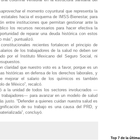
esaprovechar el momento coyuntural que representa la
d estatales hacia el esquema de IMSS-Bienestar, para
n entre instituciones que permitan gestionar ante la
lico los recursos necesarios para hacer efectiva la
portunidad de reparar una deuda histórica con estos
o más”, puntualizó.
onstitucionales recientes fortalecen el principio de
 salarios de los trabajadores de la salud no deben ser
rado por el Instituto Mexicano del Seguro Social, ni
resupuestos.
n claridad que nuestro voto es a favor, porque es un
as históricas en defensa de los derechos laborales, y
 mejorar el salario de los químicos es también
blo de México”, recalcó.
có a la unidad de todos los sectores involucrados —
l y trabajadores— para avanzar en un modelo de salud
ás justo. “Defender a quienes cuidan nuestra salud es
dignificación de su trabajo es una causa del PRD, y
terializada”, concluyó.
Top 7 de la últim