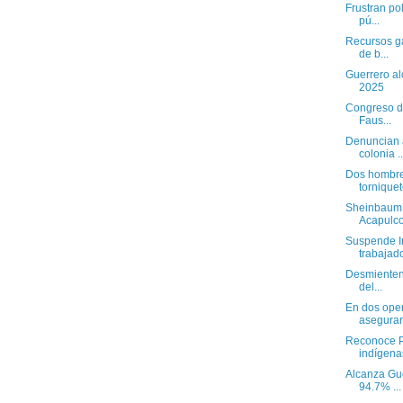
Frustran pol
pú...
Recursos g
de b...
Guerrero al
2025
Congreso de
Faus...
Denuncian a
colonia ..
Dos hombre
torniquete
Sheinbaum r
Acapulco
Suspende In
trabajado
Desmienten 
del...
En dos oper
asegurar.
Reconoce P
indígenas
Alcanza Gue
94.7% ...