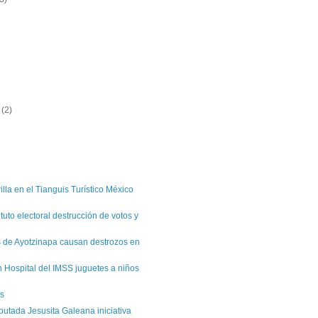
e
(2)
)
illa en el Tianguis Turístico México
tuto electoral destrucción de votos y
 de Ayotzinapa causan destrozos en
 Hospital del IMSS juguetes a niños
es
putada Jesusita Galeana iniciativa