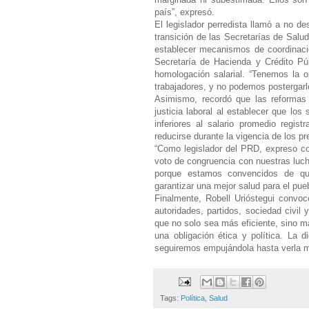
país”, expresó.
El legislador perredista llamó a no d
transición de las Secretarías de Salu
establecer mecanismos de coordinació
Secretaría de Hacienda y Crédito Púb
homologación salarial. “Tenemos la o
trabajadores, y no podemos postergarl
Asimismo, recordó que las reformas c
justicia laboral al establecer que los
inferiores al salario promedio regist
reducirse durante la vigencia de los p
“Como legislador del PRD, expreso co
voto de congruencia con nuestras luch
porque estamos convencidos de que
garantizar una mejor salud para el pue
Finalmente, Robell Urióstegui convo
autoridades, partidos, sociedad civi
que no solo sea más eficiente, sino m
una obligación ética y política. La 
seguiremos empujándola hasta verla ma
Tags:
Política
,
Salud