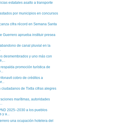
icias estatales asalto a transporte
astados por municipios en concursos
canza cifra récord en Semana Santa
 Guerrero aprueba instituir presea
bandono de canal pluvial en la
.
s desmembrados y uno más con
,...
espalda promoción turística de
...
fonavit cobro de créditos a
r...
ciudadanos de Tixtla cifras alegres
aciones marítimas, autoridades
..
ND 2025–2030 a los pueblos
 y a...
rrero una ocupación hotelera del