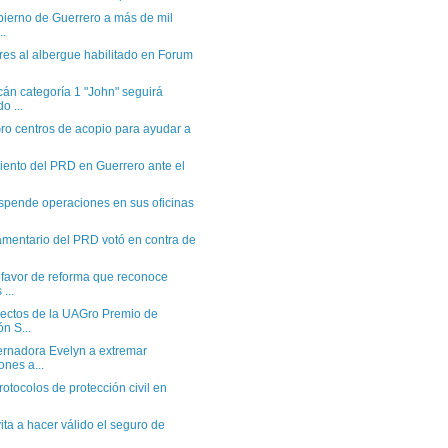
ierno de Guerrero a más de mil
..
res al albergue habilitado en Forum
án categoría 1 "John" seguirá
o ...
ro centros de acopio para ayudar a
ento del PRD en Guerrero ante el
uspende operaciones en sus oficinas
mentario del PRD votó en contra de
favor de reforma que reconoce
...
ectos de la UAGro Premio de
n S...
rnadora Evelyn a extremar
ones a...
rotocolos de protección civil en
vita a hacer válido el seguro de