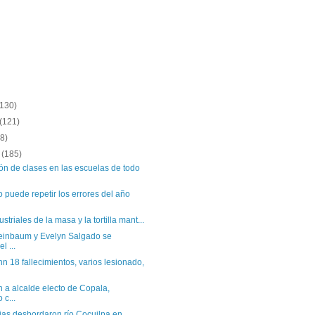
(130)
(121)
8)
e
(185)
n de clases en las escuelas de todo
 puede repetir los errores del año
striales de la masa y la tortilla mant...
einbaum y Evelyn Salgado se
l ...
n 18 fallecimientos, varios lesionado,
a alcalde electo de Copala,
 c...
vias desbordaron río Cocuilpa en