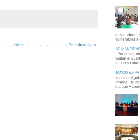
a ciudadanos 
vulnerables a 
Inicio
Entrada antigua
SE MANTIENE
_Por la seguri
visitan el pue
noche se manti
TAXCO ES P
Impulsa el go
Pineda , su co
diálogo y coord