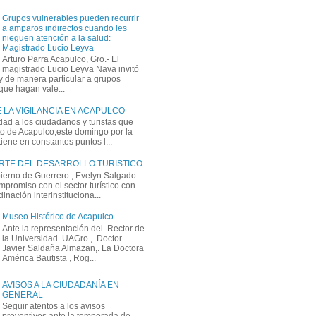
Grupos vulnerables pueden recurrir
a amparos indirectos cuando les
nieguen atención a la salud:
Magistrado Lucio Leyva
Arturo Parra Acapulco, Gro.- El
magistrado Lucio Leyva Nava invitó
y de manera particular a grupos
que hagan vale...
 LA VIGILANCIA EN ACAPULCO
dad a los ciudadanos y turistas que
rto de Acapulco,este domingo por la
ene en constantes puntos l...
ARTE DEL DESARROLLO TURISTICO
bierno de Guerrero , Evelyn Salgado
mpromiso con el sector turístico con
inación interinstituciona...
Museo Histórico de Acapulco
Ante la representación del Rector de
la Universidad UAGro ,. Doctor
Javier Saldaña Almazan,. La Doctora
América Bautista , Rog...
AVISOS A LA CIUDADANÍA EN
GENERAL
Seguir atentos a los avisos