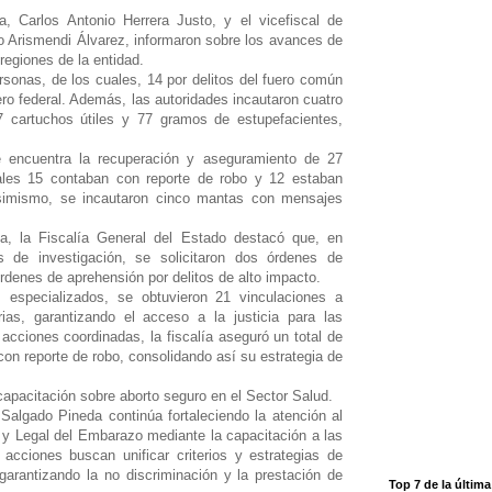
ca, Carlos Antonio Herrera Justo, y el vicefiscal de
o Arismendi Álvarez, informaron sobre los avances de
regiones de la entidad.
rsonas, de los cuales, 14 por delitos del fuero común
ro federal. Además, las autoridades incautaron cuatro
 cartuchos útiles y 77 gramos de estupefacientes,
 encuentra la recuperación y aseguramiento de 27
ales 15 contaban con reporte de robo y 12 estaban
Asimismo, se incautaron cinco mantas con mensajes
ia, la Fiscalía General del Estado destacó que, en
s de investigación, se solicitaron dos órdenes de
denes de aprehensión por delitos de alto impacto.
s especializados, se obtuvieron 21 vinculaciones a
as, garantizando el acceso a la justicia para las
cciones coordinadas, la fiscalía aseguró un total de
on reporte de robo, consolidando así su estrategia de
apacitación sobre aborto seguro en el Sector Salud.
 Salgado Pineda continúa fortaleciendo la atención al
a y Legal del Embarazo mediante la capacitación a las
 acciones buscan unificar criterios y estrategias de
garantizando la no discriminación y la prestación de
Top 7 de la últim