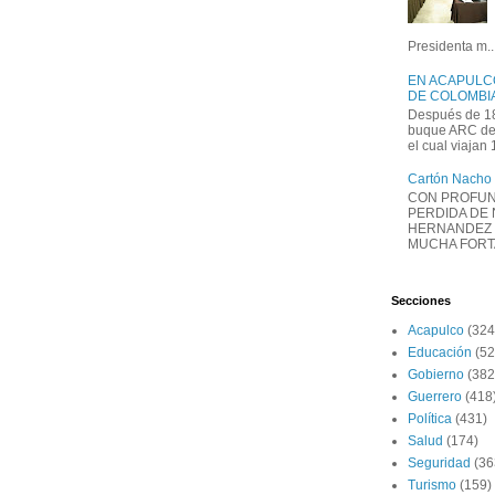
Presidenta m..
EN ACAPULC
DE COLOMBIA
Después de 18
buque ARC de 
el cual viajan
Cartón Nacho
CON PROFUN
PERDIDA DE
HERNANDEZ 
MUCHA FORTAL
Secciones
Acapulco
(324
Educación
(52
Gobierno
(382
Guerrero
(418
Política
(431)
Salud
(174)
Seguridad
(36
Turismo
(159)