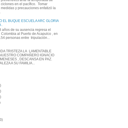
preventivos ante la temporada de
ciclones en el pacífico. Tomar
medidas y precauciones enfatizó la
.
O EL BUQUE ESCUELA ARC GLORIA
 .
 años de su ausencia regresa el
Colombia al Puerto de Acapulco , en
 154 personas entre tripulación...
DA TRISTEZA LA LAMENTABLE
 NUESTRO COMPAÑERO IGNACIO
MENESES , DESCANSA EN PAZ.
EZA A SU FAMILIA...
)
)
)
)
3)