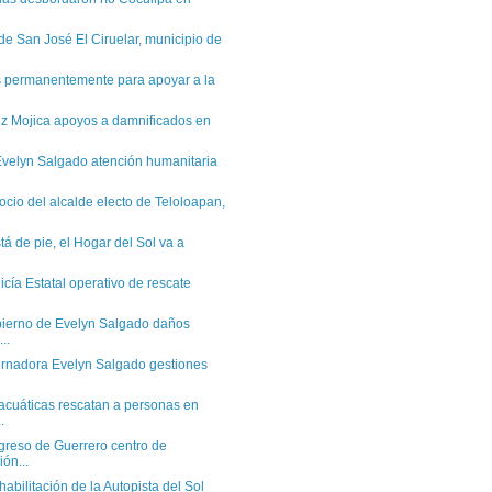
de San José El Ciruelar, municipio de
 permanentemente para apoyar a la
iz Mojica apoyos a damnificados en
Evelyn Salgado atención humanitaria
cio del alcalde electo de Teloloapan,
tá de pie, el Hogar del Sol va a
icía Estatal operativo de rescate
bierno de Evelyn Salgado daños
..
rnadora Evelyn Salgado gestiones
acuáticas rescatan a personas en
.
greso de Guerrero centro de
ón...
abilitación de la Autopista del Sol