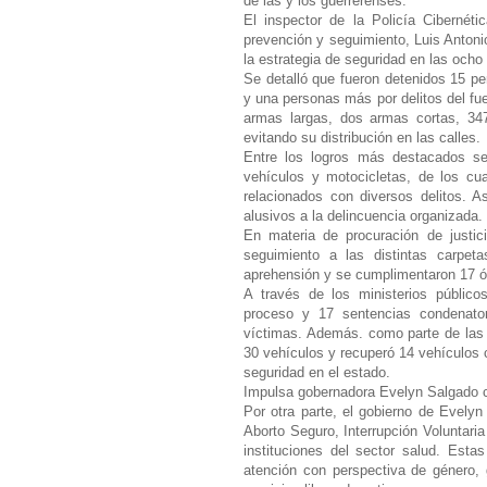
de las y los guerrerenses.
El inspector de la Policía Cibernéti
prevención y seguimiento, Luis Antoni
la estrategia de seguridad en las ocho 
Se detalló que fueron detenidos 15 pe
y una personas más por delitos del fue
armas largas, dos armas cortas, 347
evitando su distribución en las calles.
Entre los logros más destacados se
vehículos y motocicletas, de los cu
relacionados con diversos delitos. 
alusivos a la delincuencia organizada.
En materia de procuración de justic
seguimiento a las distintas carpeta
aprehensión y se cumplimentaron 17 ór
A través de los ministerios público
proceso y 17 sentencias condenatori
víctimas. Además. como parte de las a
30 vehículos y recuperó 14 vehículos c
seguridad en el estado.
Impulsa gobernadora Evelyn Salgado c
Por otra parte, el gobierno de Evelyn
Aborto Seguro, Interrupción Voluntari
instituciones del sector salud. Estas
atención con perspectiva de género, 