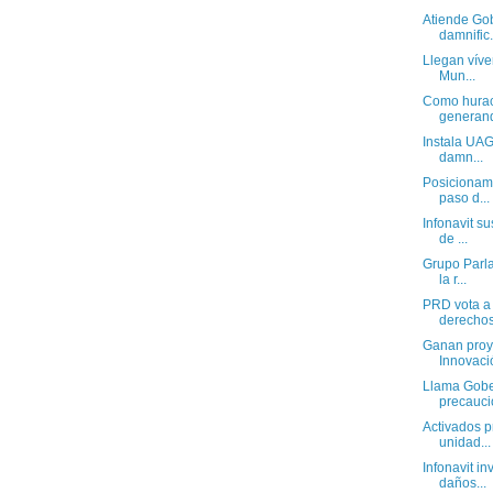
Atiende Gob
damnific.
Llegan víve
Mun...
Como hurac
generand
Instala UAG
damn...
Posicionami
paso d...
Infonavit s
de ...
Grupo Parla
la r...
PRD vota a 
derechos 
Ganan proy
Innovació
Llama Gobe
precauci
Activados p
unidad...
Infonavit in
daños...