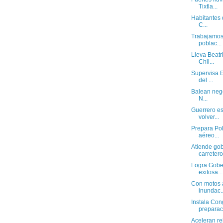
Tixtla...
Habitantes 
C...
Trabajamos
poblac...
Lleva Beatr
Chil...
Supervisa 
del ...
Balean nego
N...
Guerrero es
volver...
Prepara Pol
aéreo...
Atiende go
carretero.
Logra Gobe
exitosa...
Con motos 
inundac..
Instala Con
preparaci
Aceleran reh