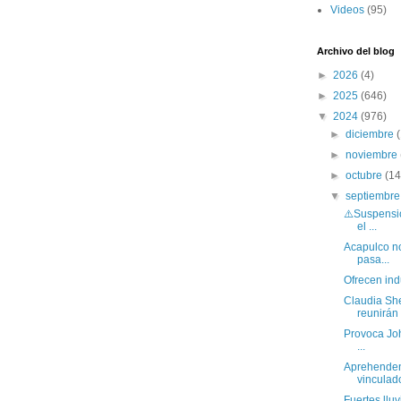
Videos
(95)
Archivo del blog
►
2026
(4)
►
2025
(646)
▼
2024
(976)
►
diciembre
►
noviembre
►
octubre
(14
▼
septiembr
⚠️Suspensió
el ...
Acapulco no
pasa...
Ofrecen indu
Claudia Sh
reunirán e
Provoca Joh
...
Aprehenden 
vinculado
Fuertes llu