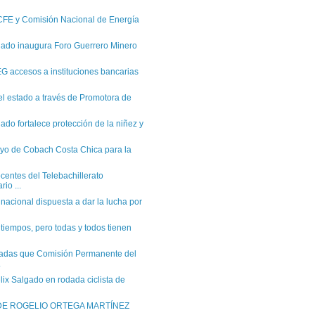
 CFE y Comisión Nacional de Energía
gado inaugura Foro Guerrero Minero
 accesos a instituciones bancarias
l estado a través de Promotora de
ado fortalece protección de la niñez y
oyo de Cobach Costa Chica para la
entes del Telebachillerato
io ...
nacional dispuesta a dar la lucha por
 tiempos, pero todas y todos tienen
tadas que Comisión Permanente del
.
élix Salgado en rodada ciclista de
DE ROGELIO ORTEGA MARTÍNEZ