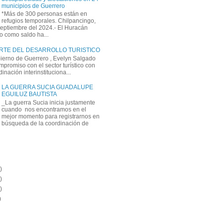
municipios de Guerrero
*Más de 300 personas están en
refugios temporales. Chilpancingo,
septiembre del 2024.- El Huracán
o como saldo ha...
ARTE DEL DESARROLLO TURISTICO
bierno de Guerrero , Evelyn Salgado
mpromiso con el sector turístico con
inación interinstituciona...
LA GUERRA SUCIA GUADALUPE
EGUILUZ BAUTISTA
_La guerra Sucia inicia justamente
cuando nos encontramos en el
mejor momento para registrarnos en
búsqueda de la coordinación de
)
)
)
)