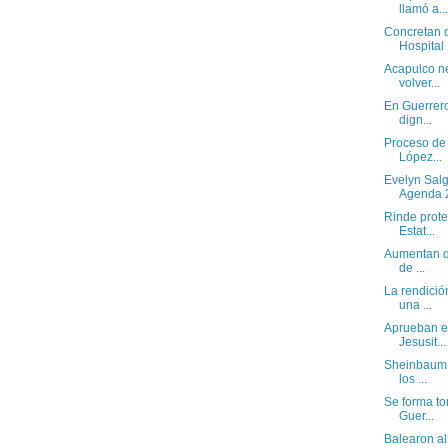
llamó a...
Concretan 
Hospital .
Acapulco ne
volver...
En Guerrero
dign...
Proceso de 
López...
Evelyn Sal
Agenda 2
Rinde protes
Estat...
Aumentan qu
de ...
La rendició
una ...
Aprueban ex
Jesusit...
Sheinbaum 
los ...
Se forma to
Guer...
Balearon al