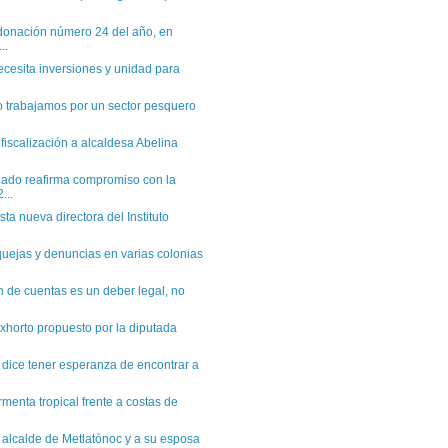
donación número 24 del año, en
..
cesita inversiones y unidad para
 trabajamos por un sector pesquero
fiscalización a alcaldesa Abelina
gado reafirma compromiso con la
...
ta nueva directora del Instituto
ejas y denuncias en varias colonias
n de cuentas es un deber legal, no
horto propuesto por la diputada
dice tener esperanza de encontrar a
rmenta tropical frente a costas de
 alcalde de Metlatónoc y a su esposa