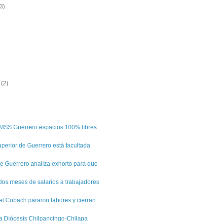
3)
e
(2)
)
MSS Guerrero espacios 100% libres
.
uperior de Guerrero está facultada
e Guerrero analiza exhorto para que
os meses de salarios a trabajadores
l Cobach pararon labores y cierran
a Diócesis Chilpancingo-Chilapa