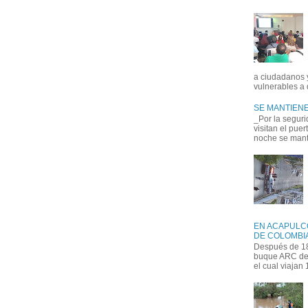
a ciudadanos 
vulnerables a 
SE MANTIENE
_Por la seguri
visitan el pue
noche se manti
EN ACAPULC
DE COLOMBIA
Después de 18
buque ARC de 
el cual viajan