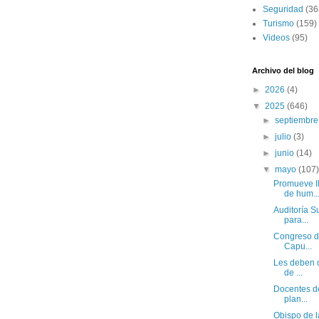
Seguridad
(36
Turismo
(159)
Videos
(95)
Archivo del blog
►
2026
(4)
▼
2025
(646)
►
septiembr
►
julio
(3)
►
junio
(14)
▼
mayo
(107
Promueve I
de hum..
Auditoría S
para...
Congreso d
Capu...
Les deben d
de ...
Docentes de
plan...
Obispo de l