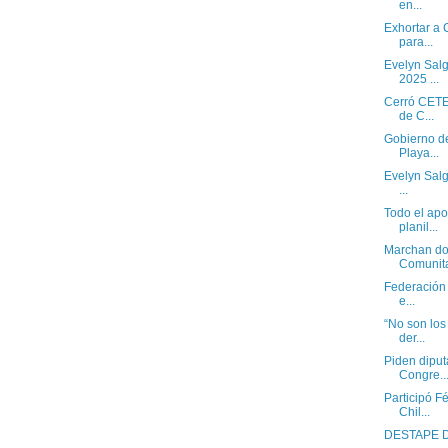
en...
Exhortar a
para...
Evelyn Sal
2025 ...
Cerró CETEG
de C...
Gobierno de
Playa...
Evelyn Salg
...
Todo el ap
planil...
Marchan doc
Comunitar
Federación 
e...
“No son los
der...
Piden dipu
Congre..
Participó F
Chil...
DESTAPE 