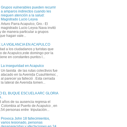
Grupos vulnerables pueden recurrir
a amparos indirectos cuando les
nieguen atención a la salud:
Magistrado Lucio Leyva
Arturo Parra Acapulco, Gro.- El
magistrado Lucio Leyva Nava invitó
y de manera particular a grupos
que hagan vale...
 LA VIGILANCIA EN ACAPULCO
dad a los ciudadanos y turistas que
rto de Acapulco,este domingo por la
ene en constantes puntos l...
La inseguridad en Acapulco
Un taxista de las rutas colectivos fue
atacado en la Avenida Cuauhtemoc ,
al parecer ya falleció . Esta cerrada
la lateral de Avenida tomen...
O EL BUQUE ESCUELA ARC GLORIA
 .
 años de su ausencia regresa el
Colombia al Puerto de Acapulco , en
 154 personas entre tripulación...
Provoca John 18 fallecimientos,
varios lesionado, personas
desaparecidas y afectaciones en 24