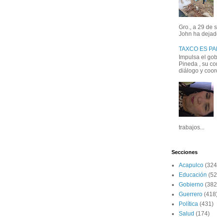
Gro., a 29 de 
John ha dejad
TAXCO ES P
Impulsa el go
Pineda , su co
diálogo y coord
trabajos...
Secciones
Acapulco
(324
Educación
(52
Gobierno
(382
Guerrero
(418
Política
(431)
Salud
(174)